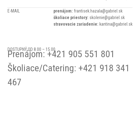
E-MAIL
prenájom:
frantisek.hazala@gabriel.sk
školiace priestory:
skolenie@gabriel.sk
stravovacie zariadenie:
kantina@gabriel.sk
DOSTUPNÝ OD 8.00 – 15.00
Prenájom: +421 905 551 801
Školiace/Catering: +421 918 341
467