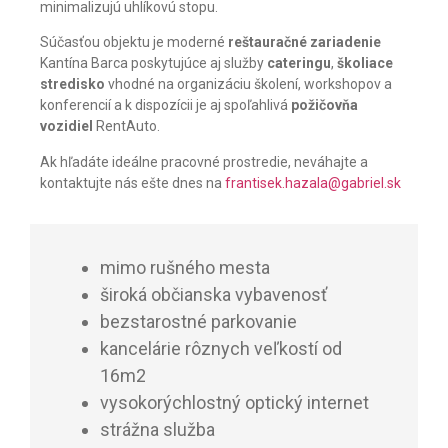
minimalizujú uhlíkovú stopu.
Súčasťou objektu je moderné
reštauračné zariadenie
Kantína Barca poskytujúce aj služby
cateringu
,
školiace
stredisko
vhodné na organizáciu školení, workshopov a
konferencií a k dispozícii je aj spoľahlivá
požičovňa
vozidiel
RentAuto.
Ak hľadáte ideálne pracovné prostredie, neváhajte a
kontaktujte nás ešte dnes na
frantisek.hazala@gabriel.sk
mimo rušného mesta
široká občianska vybavenosť
bezstarostné parkovanie
kancelárie rôznych veľkostí od
16m2
vysokorýchlostný optický internet
strážna služba