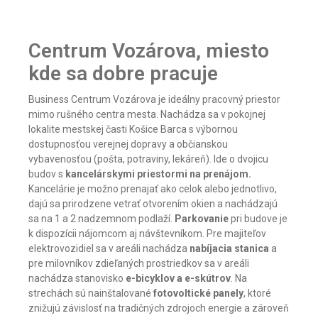
Centrum Vozárova, miesto
kde sa dobre pracuje
Business Centrum Vozárova je ideálny pracovný priestor
mimo rušného centra mesta. Nachádza sa v pokojnej
lokalite mestskej časti Košice Barca s výbornou
dostupnosťou verejnej dopravy a občianskou
vybavenosťou (pošta, potraviny, lekáreň). Ide o dvojicu
budov s
kancelárskymi priestormi na prenájom.
Kancelárie je možno prenajať ako celok alebo jednotlivo,
dajú sa prirodzene vetrať otvorením okien a nachádzajú
sa na 1 a 2 nadzemnom podlaží.
Parkovanie
pri budove je
k dispozícii nájomcom aj návštevníkom. Pre majiteľov
elektrovozidiel sa v areáli nachádza
nabíjacia stanica
a
pre milovníkov zdieľaných prostriedkov sa v areáli
nachádza stanovisko
e-bicyklov a e-skútrov
. Na
strechách sú nainštalované
fotovoltické panely
, ktoré
znižujú závislosť na tradičných zdrojoch energie a zároveň