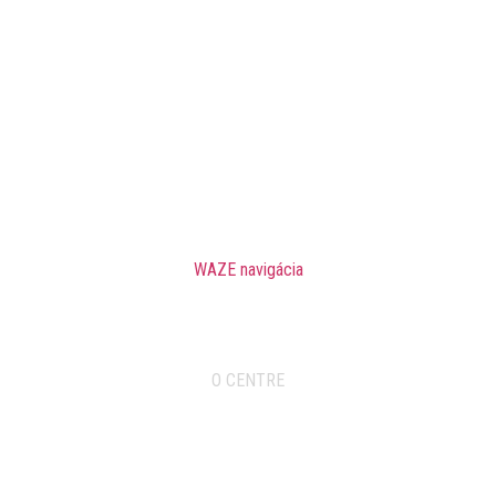
Ideálne miesto
pre vašu kanceláriu, školenie, firemné obedy.
Mimo rušného centra mesta a pritom tak blízko
Vozárova 5, 040 17 Košice Barca
vedľa areálu Audi a Škoda
WAZE navigácia
O CENTRE
PRENÁJOM PRIESTOROV
ŠKOLIACE STREDISKO
NOVINKY